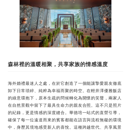
森林裡的溫暖相聚，共享家族的情感溫度
海外婚禮最迷人之處，在於它創造了一個能讓摯愛親友徹底
卸下日常瑣碎、純粹為幸福而聚的時空。在輕井澤優雅飯店
的綠意環抱下，原本生疏的問候轉化為開懷的笑聲，兩家人
在自然景觀中留下了最具生命力的親友合照。這不只是照片
的紀錄，更是情感的深度縫合。華德培一站式的直營引導，
確保了每一位遠道而來的賓客都能在語言與流程無礙的環境
中，身歷其境地感受新人的喜悅。這種跨越世代、共享風景