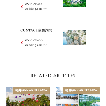
www.watabe-
wedding.com.tw
CONTACT我要詢問
www.watabe-
wedding.com.tw
RELATED ARTICLES
輕井澤-KARUIZAWA
輕井澤-KARUIZAWA