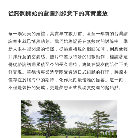
從諮詢開始的藍圖到綠意下的真實盛放
每一場完美的婚禮，其實早在數月前、甚至一年前的台灣諮
詢室中就已悄然萌芽。我們始終記得在無數次的討論中，準
新人眼神裡閃爍的憧憬，從挑選禮服的緞面光澤，到想像輕
井澤綠意的空氣感。照片中整妝待發的細微動作，標誌著這
份從諮詢初期累積至今的長久期待，終於在親友的陪伴下美
好實現。華德培專業造型團隊透過日式細膩的打理，將原本
僅存在於腦海中的期待，化作此刻最優雅的從容。這一刻，
不僅是裝扮的完成，更是夢想正式與現實交織的起始點。