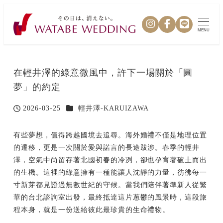
MENU
在輕井澤的綠意微風中，許下一場關於「圓
夢」的約定
カテゴリー
2026-03-25
輕井澤-KARUIZAWA
投稿日
有些夢想，值得跨越國境去追尋。海外婚禮不僅是地理位置
的遷移，更是一次關於愛與諾言的長途跋涉。春季的輕井
澤，空氣中尚留存著北國初春的冷冽，卻也孕育著破土而出
的生機。這裡的綠意擁有一種能讓人沈靜的力量，彷彿每一
寸新芽都見證過無數世紀的守候。當我們陪伴著準新人從繁
華的台北諮詢室出發，最終抵達這片蔥鬱的風景時，這段旅
程本身，就是一份送給彼此最珍貴的生命禮物。