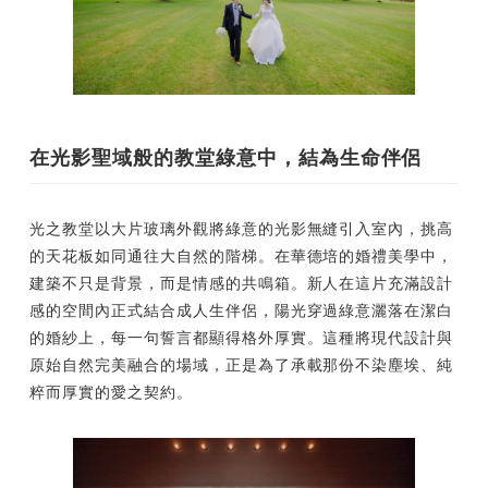
在光影聖域般的教堂綠意中，結為生命伴侶
光之教堂以大片玻璃外觀將綠意的光影無縫引入室內，挑高
的天花板如同通往大自然的階梯。在華德培的婚禮美學中，
建築不只是背景，而是情感的共鳴箱。新人在這片充滿設計
感的空間內正式結合成人生伴侶，陽光穿過綠意灑落在潔白
的婚紗上，每一句誓言都顯得格外厚實。這種將現代設計與
原始自然完美融合的場域，正是為了承載那份不染塵埃、純
粹而厚實的愛之契約。