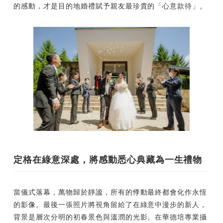
的感動，才是目的地婚禮賦予親友最珍貴的「心意款待」。
定格在綠意深處，將感動悉心典藏為一生禮物
當儀式落幕，萬物歸於靜謐，所有的悸動最終都會化作永恆
的影像。最後一張照片將視角留給了在綠意中漫步的新人，
背景是層次分明的初春景色與溫潤的光影。在華德培專業攝