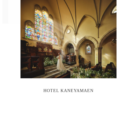
HOTEL KANEYAMAEN
リ
ン
ク