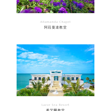
Allamanda Chapel
阿菈曼達教堂
リ
ン
ク
Lazor Sea Resort
希艾爾教堂