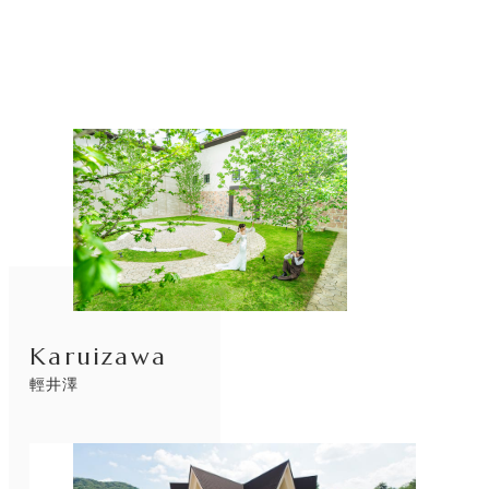
リ
ン
ク
Karuizawa
輕井澤