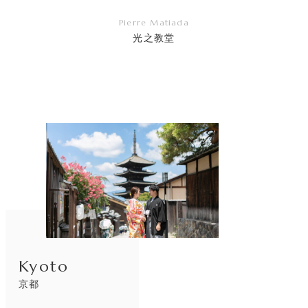
Pierre Matiada
光之教堂
リ
ン
ク
Kyoto
京都