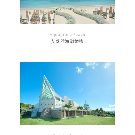
Aquagrace Beach
艾葵雅海灘婚禮
リ
ン
ク