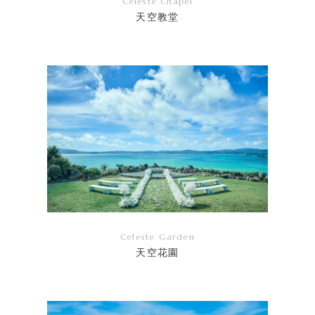
Celeste Chapel
天空教堂
リ
ン
ク
Celeste Garden
天空花園
リ
ン
ク