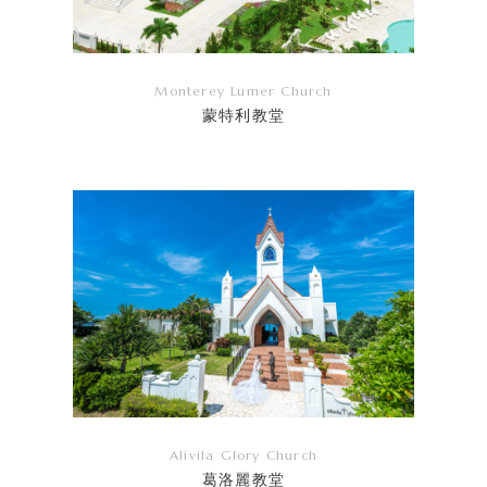
Monterey Lumer Church
蒙特利教堂
リ
ン
ク
Alivila Glory Church
葛洛麗教堂