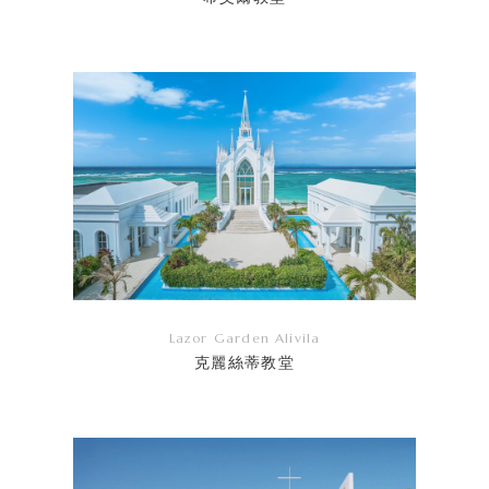
リ
ン
ク
Lazor Garden Alivila
克麗絲蒂教堂
リ
ン
ク