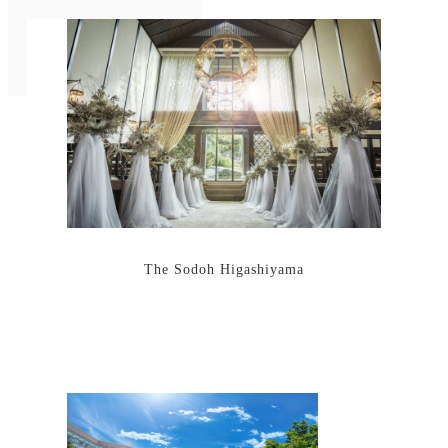
The Sodoh Higashiyama
リ
ン
ク