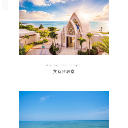
Aquagrace Chapel
艾葵雅教堂
リ
ン
ク