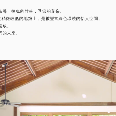
布聲，搖曳的竹林，季節的花朵。
MA位於稍微較低的地勢上，是被豐富綠色環繞的怡人空間。
開放。
們的未來。