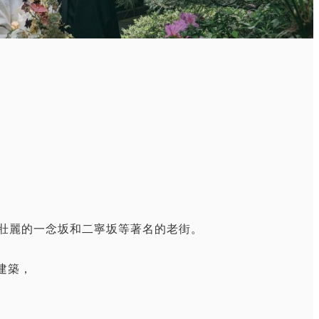
。
壯麗的一念坂和二寧坂等著名的老街。
式建築，