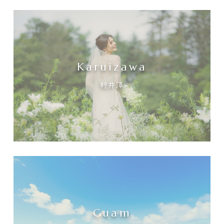
Karuizawa
輕井澤
Guam