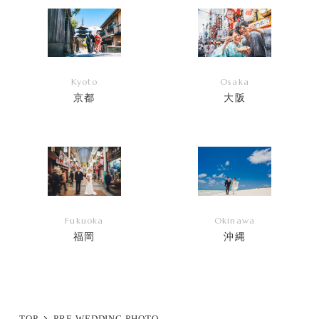
ク
ク
Kyoto
Osaka
京都
大阪
リ
リ
ン
ン
ク
ク
Fukuoka
Okinawa
福岡
沖縄
リ
リ
ン
ン
ク
ク