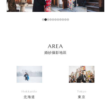
AREA
婚紗攝影地區
Hokkaido
Tokyo
北海道
東京
リ
リ
ン
ン