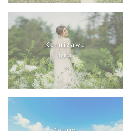
Karuizawa
輕井澤
Guam