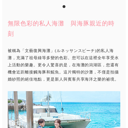
無限色彩的私人海灘 與海豚親近的時
刻
被稱為「文藝復興海灘」(ルネッサンスビーチ)的私人海
灘，充滿了祖母綠等多變的色彩。您可以在這裡全年享受水
上活動的樂趣。更令人驚喜的是，在海灘的潟湖區，您還有
機會近距離接觸海豚和鰩魚。這片獨特的沙灘，不僅是拍攝
婚紗照的絕佳地點，更是新人與賓客共享海洋之樂的祕境。