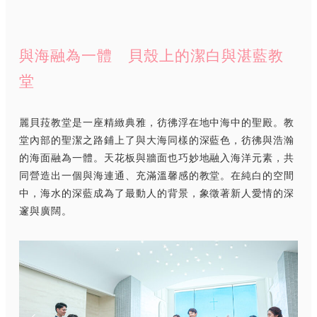
與海融為一體 貝殼上的潔白與湛藍教
堂
麗貝菈教堂是一座精緻典雅，彷彿浮在地中海中的聖殿。教
堂內部的聖潔之路鋪上了與大海同樣的深藍色，彷彿與浩瀚
的海面融為一體。天花板與牆面也巧妙地融入海洋元素，共
同營造出一個與海連通、充滿溫馨感的教堂。在純白的空間
中，海水的深藍成為了最動人的背景，象徵著新人愛情的深
邃與廣闊。