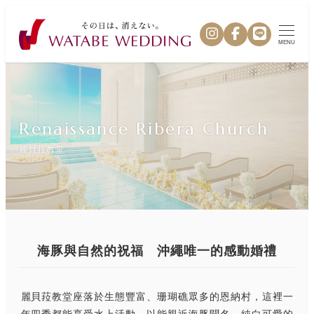
MENU
Renaissance Ribera Church
麗貝菈教堂
海豚與自然的祝福 沖繩唯一的感動婚禮
麗貝菈教堂座落於生態豐富、珊瑚礁眾多的恩納村，這裡一