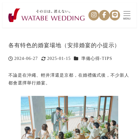
MENU
各有特色的婚宴場地（安排婚宴的小提示）
カテゴリー
2024-06-27
2025-01-15
準備心得-TIPS
投稿日
更新日
不論是在沖繩、輕井澤還是京都，在婚禮儀式後，不少新人
都會選擇舉行婚宴。