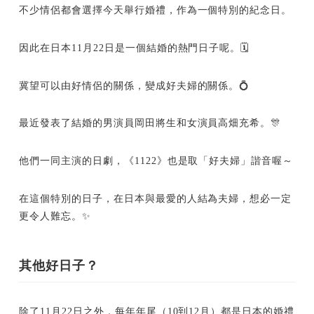
不少情侶都會選擇今天舉行婚禮，作為一個特別的紀念日。
因此在日本11月22日是一個結婚的熱門日子呢。🗓
冀望可以由好情侶的關係，變成好夫婦的關係。💍
最近發表了結婚的男演員岡田將生和女演員高畑充希。🎊
他們一同主演的日劇，《1122》也是取「好夫婦」諧音喔～
在這個特別的日子，在日本與最愛的人結為夫婦，想必一定
更令人難忘。✨
其他好日子？
除了11月22日之外，每年年尾（10到12月）都是日本的婚禮