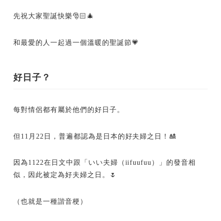
先祝大家聖誕快樂🎅🏻🎄
和最愛的人一起過一個溫暖的聖誕節💗
好日子？
每對情侶都有屬於他們的好日子。
但11月22日，普遍都認為是日本的好夫婦之日！🎎
因為1122在日文中跟「いい夫婦（iifuufuu）」的發音相
似，因此被定為好夫婦之日。🌷
（也就是一種諧音梗）