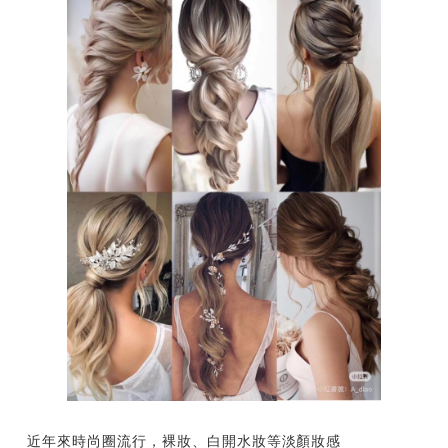
近年來時尚圈流行，裸妝、白開水妝等淡顏妝感