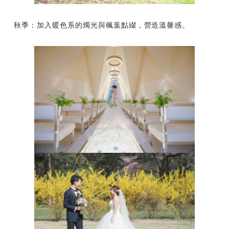
秋季：加入暖色系的燭光與楓葉點綴，營造溫馨感。