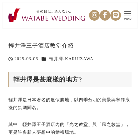
MENU
輕井澤王子酒店教堂介紹
カテゴリー
2025-03-06
輕井澤-KARUIZAWA
投稿日
輕井澤是甚麼樣的地方?
輕井澤是日本著名的度假勝地，以四季分明的美景與寧靜浪
漫的氛圍聞名。
其中，輕井澤王子酒店內的「光之教堂」與「風之教堂」，
更是許多新人夢想中的婚禮場地。