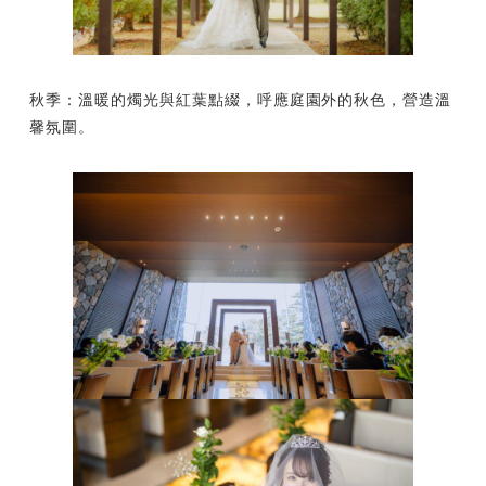
秋季：溫暖的燭光與紅葉點綴，呼應庭園外的秋色，營造溫
馨氛圍。