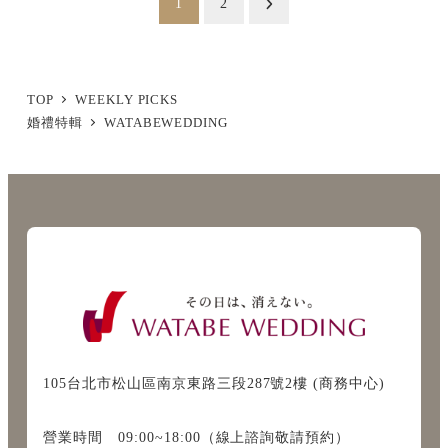
1
2
稿
の
ペ
TOP
WEEKLY PICKS
婚禮特輯
WATABEWEDDING
ー
ジ
送
り
105台北市松山區南京東路三段287號2樓 (商務中心)
營業時間 09:00~18:00（線上諮詢敬請預約）