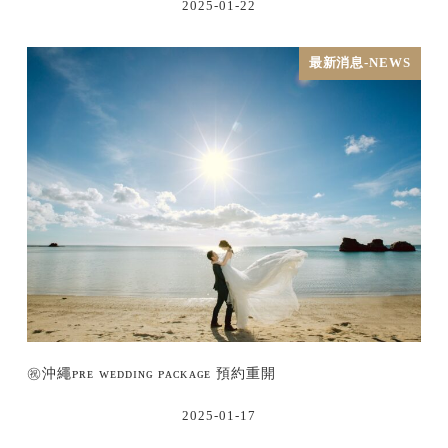
2025-01-22
最新消息-NEWS
㊗沖繩ᴘʀᴇ ᴡᴇᴅᴅɪɴɢ ᴘᴀᴄᴋᴀɢᴇ 預約重開
2025-01-17