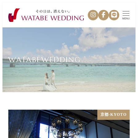
MENU
WATABEWEDDING
京都-KYOTO