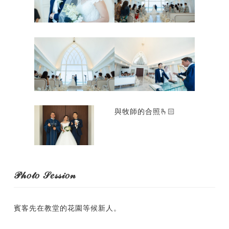
與牧師的合照🫰🏻
𝒫𝒽𝑜𝓉𝑜 𝒮𝑒𝓈𝓈𝒾𝑜𝓃
賓客先在教堂的花園等候新人。