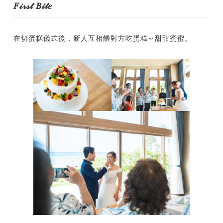
𝐹𝒾𝓇𝓈𝓉 𝐵𝒾𝓉𝑒
在切蛋糕儀式後，新人互相餵對方吃蛋糕～甜甜蜜蜜。