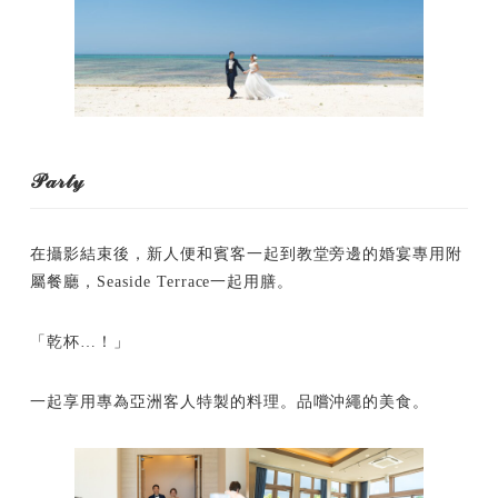
𝒫𝒶𝓇𝓉𝓎
在攝影結束後，新人便和賓客一起到教堂旁邊的婚宴專用附
屬餐廳，Seaside Terrace一起用膳。
「乾杯…！」
一起享用專為亞洲客人特製的料理。品嚐沖繩的美食。