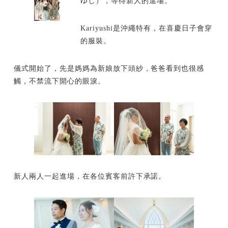
ゆし），等待新人的進場。
Kariyushi是沖繩特有，在喜慶日子會穿
的服裝。
儀式開始了，先是媽媽為新娘放下頭紗，爸爸看到也很感
觸，不禁流下開心的眼淚。
新人兩人一起進場，在各位賓客前許下承諾。