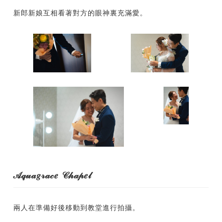
新郎新娘互相看著對方的眼神裏充滿愛。
𝒜𝓆𝓊𝒶𝑔𝓇𝒶𝒸𝑒 𝒞𝒽𝒶𝓅𝑒𝓁
兩人在準備好後移動到教堂進行拍攝。