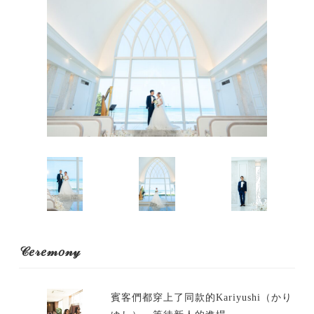
𝒞𝑒𝓇𝑒𝓂𝑜𝓃𝓎
賓客們都穿上了同款的Kariyushi（かり