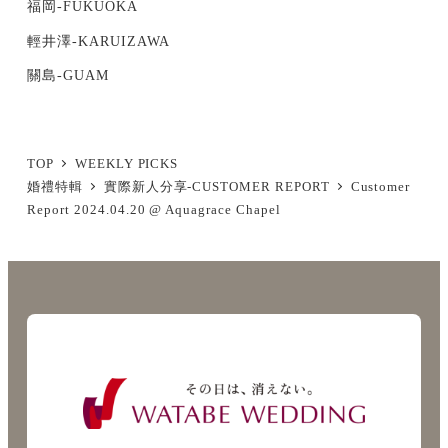
福岡-FUKUOKA
輕井澤-KARUIZAWA
關島-GUAM
TOP
WEEKLY PICKS
婚禮特輯
實際新人分享-CUSTOMER REPORT
Customer
Report 2024.04.20 @ Aquagrace Chapel