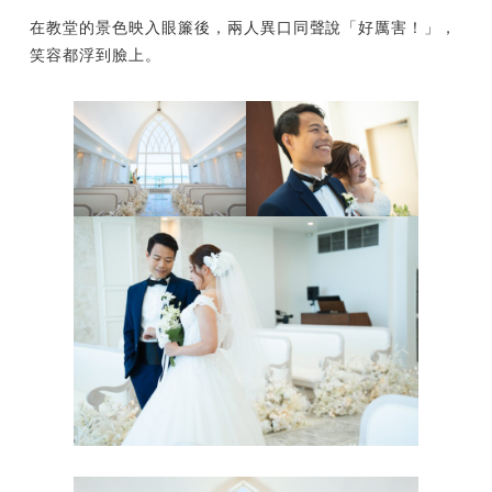
在教堂的景色映入眼簾後，兩人異口同聲說「好厲害！」，
笑容都浮到臉上。