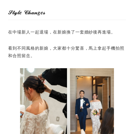
𝒮𝓉𝓎𝓁𝑒 𝒞𝒽𝒶𝓃𝑔𝑒𝓈
在中場新人一起退場，在新娘換了一套婚紗後再進場。
看到不同風格的新娘，大家都十分驚喜，馬上拿起手機拍照
和合照留念。