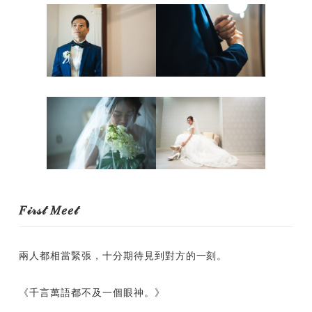
𝐹𝒾𝓇𝓈𝓉 𝑀𝑒𝑒𝓉
兩人都相當緊張，十分期待見到對方的一刻。
《千言萬語都不及一個眼神。》