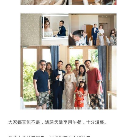
大家都言無不盡，邊談天邊享用午餐，十分溫馨。