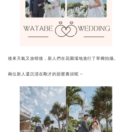
後來天氣又放晴後，新人們在花園場地進行了單獨拍攝。
兩位新人還沉浸在剛才的甜蜜裏頭呢 ~