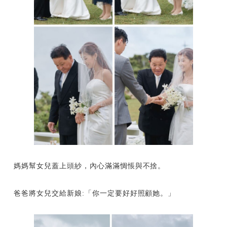
媽媽幫女兒蓋上頭紗，內心滿滿惆悵與不捨。
爸爸將女兒交給新娘:「你一定要好好照顧她。」