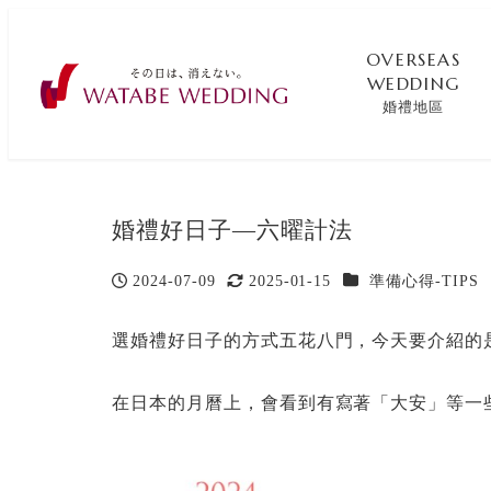
OVERSEAS
WEDDING
婚禮地區
婚禮好日子—六曜計法
カテゴリー
2024-07-09
2025-01-15
準備心得-TIPS
投稿日
更新日
選婚禮好日子的方式五花八門，今天要介紹的
在日本的月曆上，會看到有寫著「大安」等一