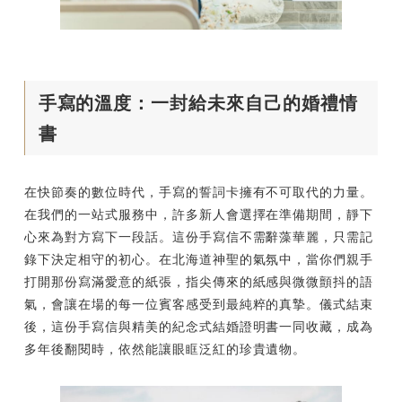
手寫的溫度：一封給未來自己的婚禮情
書
在快節奏的數位時代，手寫的誓詞卡擁有不可取代的力量。
在我們的一站式服務中，許多新人會選擇在準備期間，靜下
心來為對方寫下一段話。這份手寫信不需辭藻華麗，只需記
錄下決定相守的初心。在北海道神聖的氣氛中，當你們親手
打開那份寫滿愛意的紙張，指尖傳來的紙感與微微顫抖的語
氣，會讓在場的每一位賓客感受到最純粹的真摯。儀式結束
後，這份手寫信與精美的紀念式結婚證明書一同收藏，成為
多年後翻閱時，依然能讓眼眶泛紅的珍貴遺物。