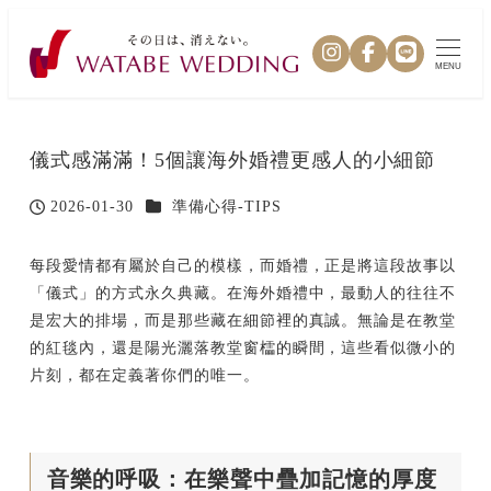
MENU
儀式感滿滿！5個讓海外婚禮更感人的小細節
カテゴリー
2026-01-30
準備心得-TIPS
投稿日
每段愛情都有屬於自己的模樣，而婚禮，正是將這段故事以
「儀式」的方式永久典藏。在海外婚禮中，最動人的往往不
是宏大的排場，而是那些藏在細節裡的真誠。無論是在教堂
的紅毯內，還是陽光灑落教堂窗櫺的瞬間，這些看似微小的
片刻，都在定義著你們的唯一。
音樂的呼吸：在樂聲中疊加記憶的厚度