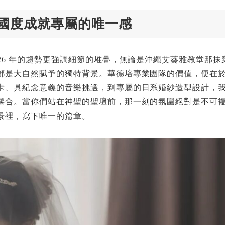
國度成就專屬的唯一感
26 年的趨勢更強調細節的堆疊，無論是沖繩艾葵雅教堂那抹
都是大自然賦予的獨特背景。華德培專業團隊的價值，便在
卡、具紀念意義的音樂挑選，到專屬的日系婚紗造型設計，
揉合。當你們站在神聖的聖壇前，那一刻的氛圍絕對是不可
景裡，寫下唯一的篇章。