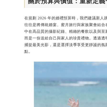
關於預算與價值：重新定義
在規劃 2026 年的婚禮預算時，我們建議
往往是將傳統婚宴、蜜月旅行與家族聚會結合
中在高品質的攝影紀錄、精緻的餐飲以及與至
而是一份送給自己與家人的珍貴禮物。透過透
捕捉最美光影，還是選擇淡季享受更靜謐的氛
點。