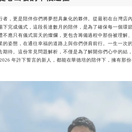
行者，更是陪伴你們將夢想具象化的夥伴。從最初在台灣店
陽下完成儀式，這段長達數月的陪伴，是為了確保每一個環
禮不應只有儀式當天的燦爛，更包含籌備過程中那份被理解
業的姿態，在通往幸福的道路上與你們併肩前行。一生一次
去期待。這份常見問題解析，不僅是為了解開你們心中的結
2026 年許下誓言的新人，都能在華德培的陪伴下，擁有那