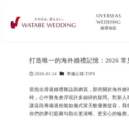
OVERSEAS
WEDDING
婚禮地區
打造唯一的海外婚禮記憶：2026 
カテゴリー
2026-01-14
準備心得-TIPS
投稿日
當指尖滑過婚禮雜誌與網頁，那些關於海外婚
時，心中難免會浮現許多細碎的疑問。對新人
讓這段籌備過程能如儀式當天般優雅從容，我們
你們的夢幻藍圖勾勒出更清晰、更安心的輪廓