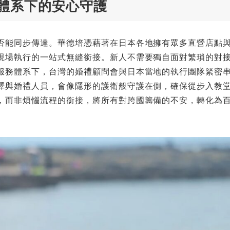
體系下的安心守護
否能同步傳達。華德培憑藉著在日本各地擁有眾多直營店點
現場執行的一站式無縫銜接。新人不需要獨自面對繁瑣的對
服務體系下，台灣的婚禮顧問會與日本當地的執行團隊緊密
譯與婚禮人員，會像隱形的護衛般守護在側，確保從步入教
，而非煩惱流程的銜接，將所有對跨國籌備的不安，轉化為