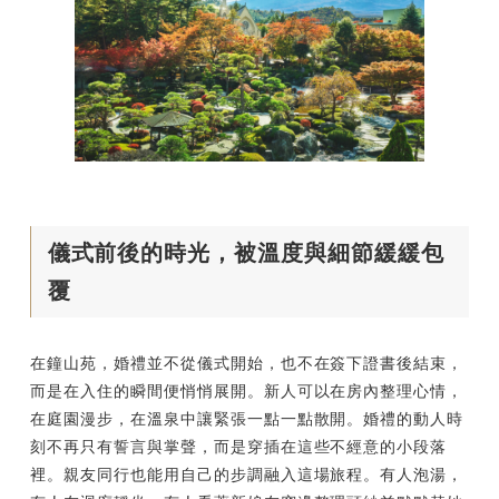
儀式前後的時光，被溫度與細節緩緩包
覆
在鐘山苑，婚禮並不從儀式開始，也不在簽下證書後結束，
而是在入住的瞬間便悄悄展開。新人可以在房內整理心情，
在庭園漫步，在溫泉中讓緊張一點一點散開。婚禮的動人時
刻不再只有誓言與掌聲，而是穿插在這些不經意的小段落
裡。親友同行也能用自己的步調融入這場旅程。有人泡湯，