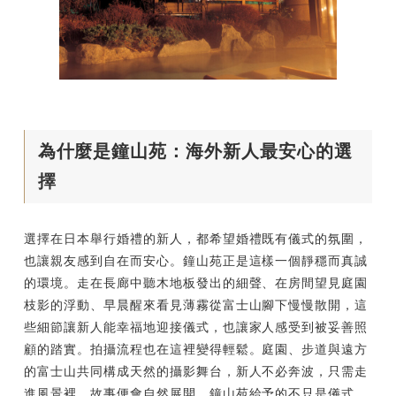
為什麼是鐘山苑：海外新人最安心的選
擇
選擇在日本舉行婚禮的新人，都希望婚禮既有儀式的氛圍，
也讓親友感到自在而安心。鐘山苑正是這樣一個靜穩而真誠
的環境。走在長廊中聽木地板發出的細聲、在房間望見庭園
枝影的浮動、早晨醒來看見薄霧從富士山腳下慢慢散開，這
些細節讓新人能幸福地迎接儀式，也讓家人感受到被妥善照
顧的踏實。拍攝流程也在這裡變得輕鬆。庭園、步道與遠方
的富士山共同構成天然的攝影舞台，新人不必奔波，只需走
進風景裡，故事便會自然展開。鐘山苑給予的不只是儀式，