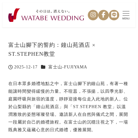
MENU
富士山腳下的誓約：鐘山苑酒店 ×
ST.STEPHEN教堂
カテゴリー
2025-12-17
富士山-FUJIYAMA
投稿日
在日本眾多婚禮地點之中，富士山腳下的鐘山苑，有著一種
能讓時間變得緩慢的力量。不喧囂，不張揚，以四季光影、
庭園呼吸與旅宿的溫度，靜靜迎接每位走入此地的新人。位
於山梨縣的「鐘山苑酒店」與「ST.STEPHEN 教堂」以溫
潤雅致的姿態璀璨登場。邀請新人在自然與儀式之間，展開
一段屬於自己的婚禮旅程。在富士山的沉穩注視之下，一場
既典雅又蘊藏心意的日式婚禮，優雅展開。