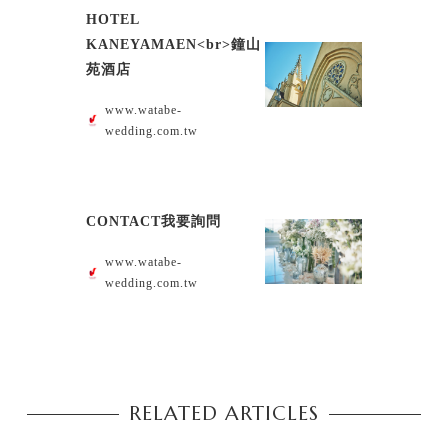
HOTEL
KANEYAMAEN<br>鐘山
苑酒店
www.watabe-
wedding.com.tw
CONTACT我要詢問
www.watabe-
wedding.com.tw
RELATED ARTICLES