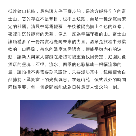
抵達鐘山苑時，最先讓人停下腳步的，是遠方靜靜佇立的富
士山。它的存在不是奪目，也不是炫耀，而是一種深沉而安
定的壯麗。清晨被薄霧輕覆，午後被陽光描上金色的線條，
夜裡則沉於靜藍的天幕，像是一座為幸福守夜的山。富士山
讓婚禮多了一份踏實地走向未來的力量。溫泉是旅程中最柔
軟的一口呼吸，泉水的溫度無需語言，便能平撫內心的波
動，讓新人與家人都能在婚禮前後重新找回安定，庭園則像
酒店的靈魂，石徑、流水、四季的色彩構成一幅幅流動的
畫，讓拍攝不再需要刻意設計，只要漫步其中，鏡頭便會自
然捕捉下屬於當下的光與氣息。在鐘山苑，儀式以外的時間
同樣重要。每一個瞬間都能成為日後最讓人懷念的一刻。