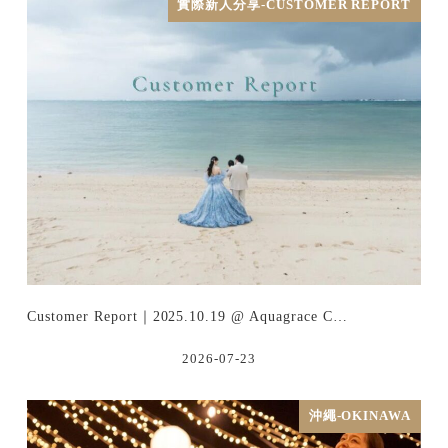
實際新人分享-CUSTOMER REPORT
Customer Report｜2025.10.19 @ Aquagrace C…
2026-07-23
沖繩-OKINAWA