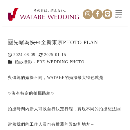
MENU
🆕先睹為快👀全新東京PHOTO PLAN
2024-08-09
2025-01-15
投稿日
更新日
カテゴリー
婚紗攝影 - PRE WEDDING PHOTO
與傳統的婚攝不同，WATABE的婚攝最大特色就是
✨沒有特定的拍攝路線✨
拍攝時間內新人可以自行決定行程，實現不同的拍攝想法🆗
當然我們的工作人員也有推薦的景點和地方～