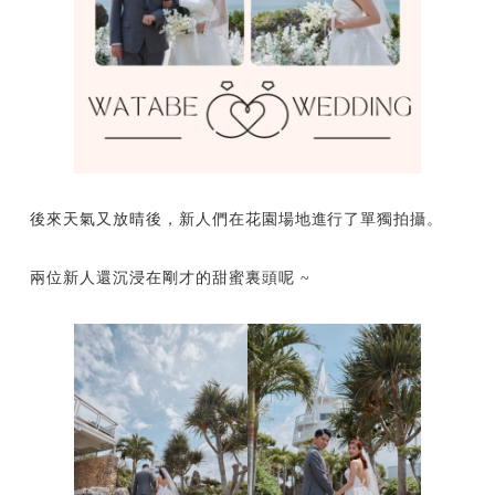
後來天氣又放晴後，新人們在花園場地進行了單獨拍攝。
兩位新人還沉浸在剛才的甜蜜裏頭呢 ~