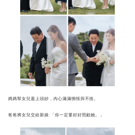
媽媽幫女兒蓋上頭紗，內心滿滿惆悵與不捨。
爸爸將女兒交給新娘:「你一定要好好照顧她。」