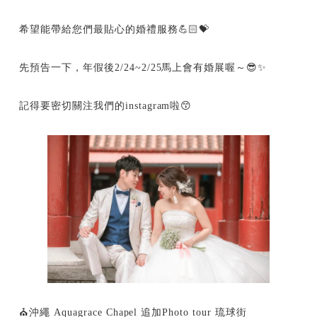
希望能帶給您們最貼心的婚禮服務💪🏻💝
先預告一下，年假後2/24~2/25馬上會有婚展喔～😎✨
記得要密切關注我們的instagram啦😙
⛪沖繩 Aquagrace Chapel 追加Photo tour 琉球街