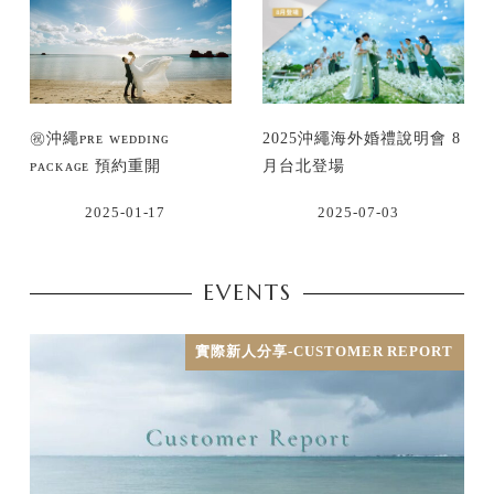
㊗沖繩ᴘʀᴇ ᴡᴇᴅᴅɪɴɢ
2025沖繩海外婚禮說明會 8
ᴘᴀᴄᴋᴀɢᴇ 預約重開
月台北登場
2025-01-17
2025-07-03
EVENTS
實際新人分享-CUSTOMER REPORT