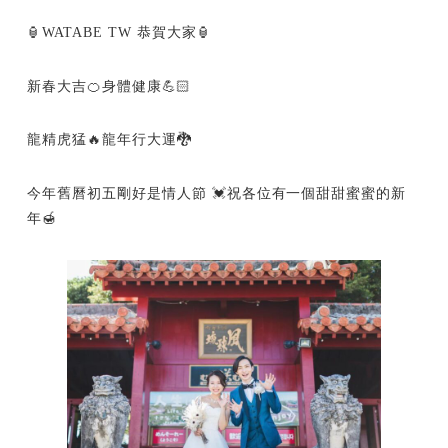
🏮WATABE TW 恭賀大家🏮
新春大吉🍊身體健康💪🏻
龍精虎猛🔥龍年行大運🐉
今年舊曆初五剛好是情人節 💓祝各位有一個甜甜蜜蜜的新
年🍯