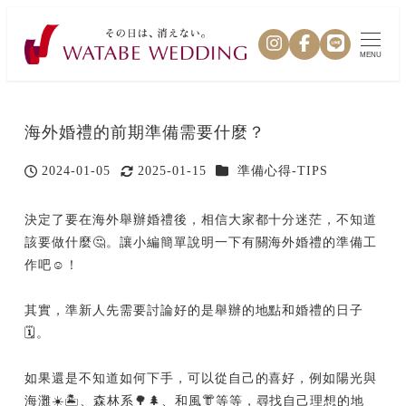
MENU
海外婚禮的前期準備需要什麼？
カテゴリー
2024-01-05
2025-01-15
準備心得-TIPS
投稿日
更新日
決定了要在海外舉辦婚禮後，相信大家都十分迷茫，不知道
該要做什麼🤔。讓小編簡單說明一下有關海外婚禮的準備工
作吧☺️！
其實，準新人先需要討論好的是舉辦的地點和婚禮的日子
🗓。
如果還是不知道如何下手，可以從自己的喜好，例如陽光與
海灘☀️🏝、森林系🌳🌲、和風👘等等，尋找自己理想的地