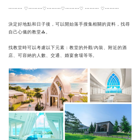
⋯⋯⋯ ♡⋯⋯⋯♡⋯⋯⋯♡⋯⋯⋯♡ ⋯⋯⋯ ♡⋯⋯⋯
決定好地點和日子後，可以開始落手搜集相關的資料，找尋
自己心儀的教堂⛪️。
找教堂時可以考慮以下元素：教堂的外觀/內裝、附近的酒
店、可容納的人數、交通、婚宴會場等等。