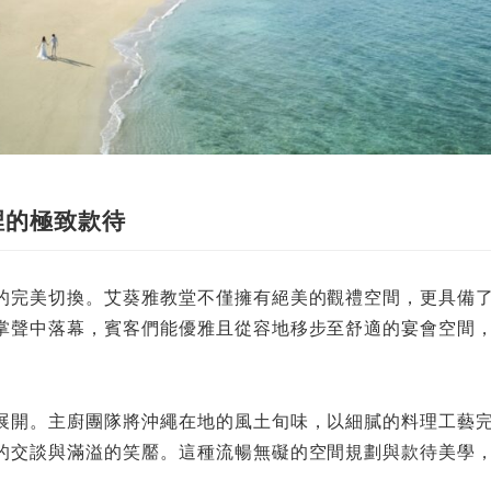
裡的極致款待
的完美切換。艾葵雅教堂不僅擁有絕美的觀禮空間，更具備
掌聲中落幕，賓客們能優雅且從容地移步至舒適的宴會空間
展開。主廚團隊將沖繩在地的風土旬味，以細膩的料理工藝
的交談與滿溢的笑靨。這種流暢無礙的空間規劃與款待美學