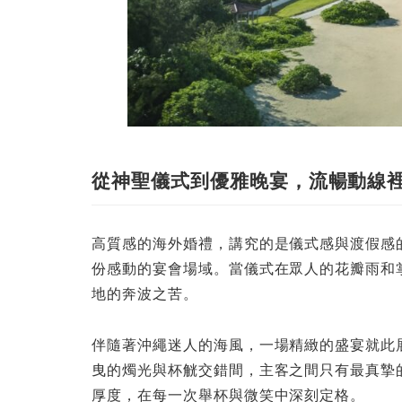
從神聖儀式到優雅晚宴，流暢動線
高質感的海外婚禮，講究的是儀式感與渡假感
份感動的宴會場域。當儀式在眾人的花瓣雨和
地的奔波之苦。
伴隨著沖繩迷人的海風，一場精緻的盛宴就此
曳的燭光與杯觥交錯間，主客之間只有最真摯
厚度，在每一次舉杯與微笑中深刻定格。