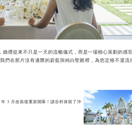
，婚禮從來不只是一天的流暢儀式，而是一場精心策劃的感
。讓我們在那片沒有邊際的蔚藍與純白聖殿裡，為您定格不退流
 年 3 月改裝後重新開幕！讀谷村保留了沖