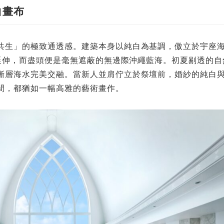
白畫布
共生」的極致通透感。建築本身以純白為基調，傲立於宇座
前延伸，而盡頭便是毫無遮蔽的無邊際沖繩藍海。初夏剔透的
漸層海水完美交融。當新人並肩佇立於祭壇前，婚紗的純白
間，都猶如一幅高雅的藝術畫作。