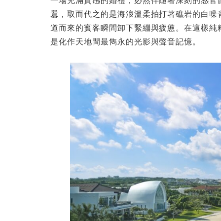
一場充滿質感的婚禮，必然伴隨著深刻的感官
囂，取而代之的是海浪溫柔拍打著礁岩的白噪
道而來的賓客瞬間卸下緊繃與疲憊。在這樣純
是化作天地間最雋永的光影與聲音記憶。