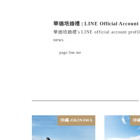
華德培婚禮 | LINE Official Account
華德培婚禮's LINE official account profile p
news.
page.line.me
沖繩-OKINAWA
沖繩