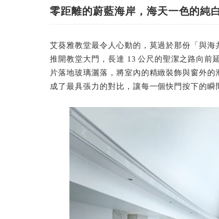
零距離的蔚藍海岸，海天一色的純
艾葵雅教堂最令人心動的，莫過於那份「與海
推開教堂大門，長達 13 公尺的聖潔之路向
片落地玻璃灑落，將室內的精緻裝飾與窗外的
成了最具張力的對比，讓每一個快門按下的瞬