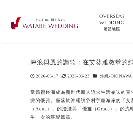
OVERSEAS
WEDDING
婚禮地區
海浪與風的讚歌：在艾葵雅教堂的
カテゴリー
2026-06-17
2026-06-23
沖繩-OKINAWA
投稿日
更新日
當婚禮逐漸成為新世代新人追求生活品味的宣
澱的優雅。座落於沖繩讀谷村宇座海岸的「艾葵雅教
（Aqua）」的澄澈與「優雅（Grace）」
生一次的璀璨篇章。