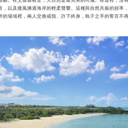
體驗。在艾葵雅教堂，大自然是最完美的司儀。在這裡，沒
音，以及微風拂過海岸的輕柔聲響。這種與自然共振的頻率
粹的場域裡，兩人交換戒指、許下終身，執子之手的誓言不