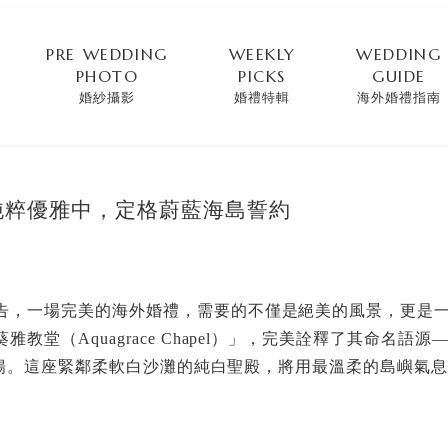
PRE WEDDING
WEEKLY
WEDDING
PHOTO
PICKS
GUIDE
婚紗攝影
婚禮特輯
海外婚禮指南
純粹優雅中，定格蔚藍海島誓約
告，一場完美的海外婚禮，需要的不僅是絕美的風景，更是
堂（Aquagrace Chapel）」，完美詮釋了其命名語源
的流暢。這座緊鄰柔軟白沙灘的純白聖殿，將用最溫柔的島嶼氣