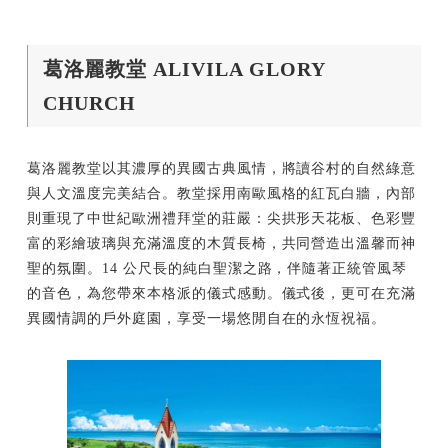
葛洛麗教堂 ALIVILA GLORY
CHURCH
葛洛麗教堂以其濃厚的異國古典風情，將讀谷村的自然綠意
與人文溫度完美結合。教堂採用南歐風格的紅瓦白牆，內部
則重現了中世紀歐洲禮拜堂的莊嚴：尖拱形天花板、色彩豐
富的彩繪玻璃與充滿溫度的木質長椅，共同營造出溫馨而神
聖的氛圍。14 公尺長的純白聖潔之路，伴隨著正統管風琴
的音色，為您帶來本格派的儀式感動。儀式後，更可在充滿
異國情調的戶外庭園，享受一場悠閒自在的永恆祝福。