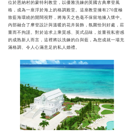
位於恩納村的蒙特利教堂，以優雅洗鍊的英國古典摩登風
格，成為一座浮於海上的格調殿堂。這座教堂擁有270度極
致藍海環繞的開闊視野，將海天之色毫不保留地擁入懷中。
內部融合了摩登設計與溫暖的花卉裝飾，氛圍恰到好處，莊
重而不拘謹。對於追求上乘質感、英式品味，並重視私密感
的成熟新人而言，這裡將以洗鍊的白與藍，為您成就一場充
滿格調、令人心滿意足的私人婚禮。