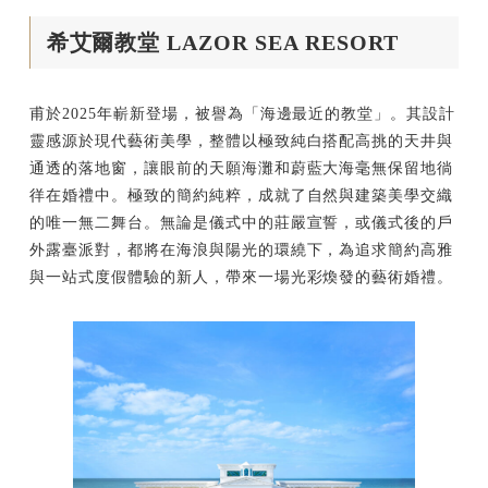
希艾爾教堂 LAZOR SEA RESORT
甫於2025年嶄新登場，被譽為「海邊最近的教堂」。其設計
靈感源於現代藝術美學，整體以極致純白搭配高挑的天井與
通透的落地窗，讓眼前的天願海灘和蔚藍大海毫無保留地徜
徉在婚禮中。極致的簡約純粹，成就了自然與建築美學交織
的唯一無二舞台。無論是儀式中的莊嚴宣誓，或儀式後的戶
外露臺派對，都將在海浪與陽光的環繞下，為追求簡約高雅
與一站式度假體驗的新人，帶來一場光彩煥發的藝術婚禮。