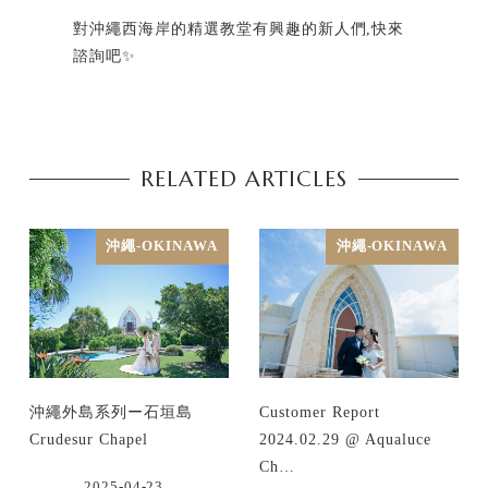
對沖繩西海岸的精選教堂有興趣的新人們,快來
諮詢吧✨
RELATED ARTICLES
沖繩-OKINAWA
沖繩-OKINAWA
沖繩外島系列ー石垣島
Customer Report
Crudesur Chapel
2024.02.29 @ Aqualuce
Ch…
2025-04-23