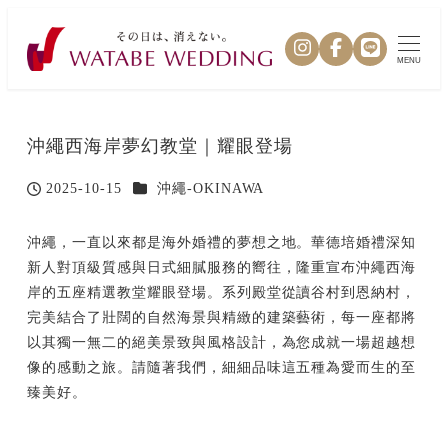
MENU
沖繩西海岸夢幻教堂｜耀眼登場
カテゴリー
2025-10-15
沖繩-OKINAWA
投稿日
沖繩，一直以來都是海外婚禮的夢想之地。華德培婚禮深知
新人對頂級質感與日式細膩服務的嚮往，隆重宣布沖繩西海
岸的五座精選教堂耀眼登場。系列殿堂從讀谷村到恩納村，
完美結合了壯闊的自然海景與精緻的建築藝術，每一座都將
以其獨一無二的絕美景致與風格設計，為您成就一場超越想
像的感動之旅。請隨著我們，細細品味這五種為愛而生的至
臻美好。