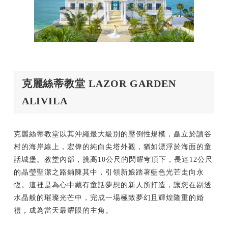
克麗絲蒂教堂 LAZOR GARDEN
ALIVILA
克麗絲蒂教堂以其沖繩最大級別的壓倒性規模，矗立於讀谷
村的海岸線上，宏偉的純白尖塔外觀，猶如漂浮於海面的童
話城堡。教堂內部，挑高10公尺的閃耀穹頂下，長達12公尺
的晶瑩聖潔之路鋪陳其中，引領新娘踏著藍色光芒走向永
恆。這裡是為心中藏有童話夢想的新人所打造，讓您在剔透
水晶般的璀璨光芒中，完成一場極致夢幻且輝煌隆重的婚
禮，成為當天最耀眼的主角。