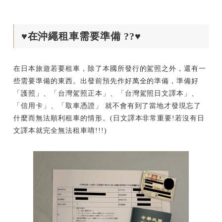
♥在沖繩租車需要準備 ??♥
在日本旅遊若要租車，除了本國所發行的駕照之外，還有一
些需要準備的東西。出發前預先作好萬全的準備，準備好
「護照」、「台灣駕照正本」、「台灣駕照日文譯本」、
「信用卡」、「取車憑證」 就不會有到了當地才發現忘了
什麼而無法順利租車的情形。(日文譯本非常重要!若沒有日
文譯本就完全無法租車唷!!!)