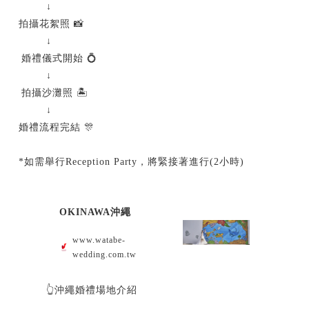
↓
拍攝花絮照 📸
↓
婚禮儀式開始 💍
↓
拍攝沙灘照 🏝️
↓
婚禮流程完結 🎊
*如需舉行Reception Party，將緊接著進行(2小時)
OKINAWA沖繩
www.watabe-
wedding.com.tw
👆沖繩婚禮場地介紹