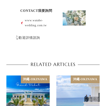
CONTACT我要詢問
www.watabe-
wedding.com.tw
👆歡迎詳情諮詢
RELATED ARTICLES
沖繩-OKINAWA
沖繩-OKINAWA