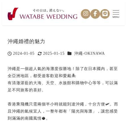
MENU
沖繩婚禮的魅力
カテゴリー
2024-01-05
2025-01-15
沖繩-OKINAWA
投稿日
更新日
沖繩是一個超人氣的海灘度假勝地！除了在日本國內，甚至
全亞洲地區，都受遊客歡迎和愛戴🏝️
有清澈湛藍的大海、天空、水族館和購物中心等等，可以滿
足不同旅客的喜好。
香港乘飛機只需兩個半小時就能到達沖繩，十分方便🛩️。而
且沖繩的氣候宜人，一整年都有「陽光與海灘」，讓您感受
到滿滿的南國風情🥥。