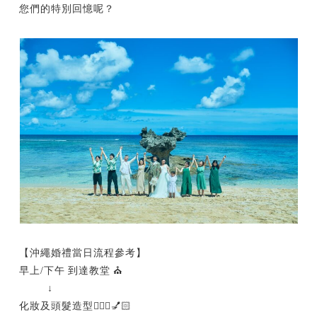
您們的特別回憶呢？
【沖繩婚禮當日流程參考】
早上/下午 到達教堂 ⛪️
↓
化妝及頭髮造型💆🏻‍♀️💅🏻