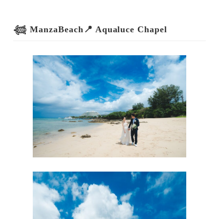
𓆉 ManzaBeach📍 Aqualuce Chapel