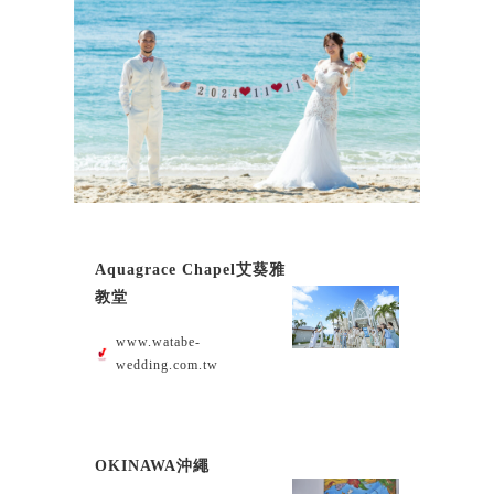
Aquagrace Chapel艾葵雅
教堂
www.watabe-
wedding.com.tw
OKINAWA沖繩