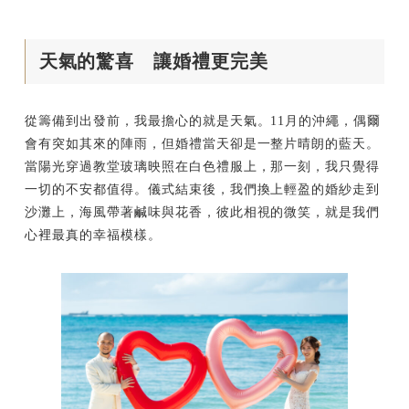
天氣的驚喜 讓婚禮更完美
從籌備到出發前，我最擔心的就是天氣。11月的沖繩，偶爾
會有突如其來的陣雨，但婚禮當天卻是一整片晴朗的藍天。
當陽光穿過教堂玻璃映照在白色禮服上，那一刻，我只覺得
一切的不安都值得。儀式結束後，我們換上輕盈的婚紗走到
沙灘上，海風帶著鹹味與花香，彼此相視的微笑，就是我們
心裡最真的幸福模樣。