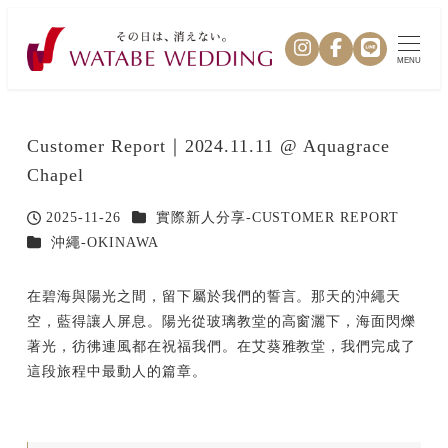
MENU
Customer Report｜2024.11.11 @ Aquagrace
Chapel
カテゴリー
2025-11-26
實際新人分享-CUSTOMER REPORT
投稿日
カテゴリー
沖繩-OKINAWA
在碧海與陽光之間，留下屬於我們的誓言。那天的沖繩天
空，藍得讓人屏息。陽光從玻璃教堂的高窗灑下，海面閃爍
著光，彷彿連風都在祝福我們。在艾葵雅教堂，我們完成了
這段旅程中最動人的篇章。