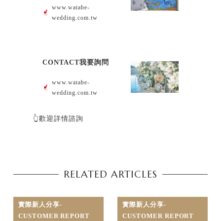
www.watabe-
wedding.com.tw
CONTACT我要詢問
www.watabe-
wedding.com.tw
👆歡迎詳情諮詢
RELATED ARTICLES
實際新人分享-
實際新人分享-
CUSTOMER REPORT
CUSTOMER REPORT