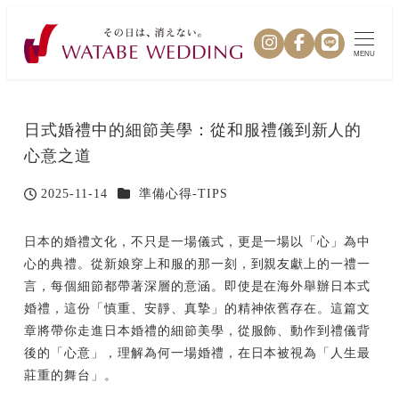
MENU
日式婚禮中的細節美學：從和服禮儀到新人的
心意之道
カテゴリー
2025-11-14
準備心得-TIPS
投稿日
日本的婚禮文化，不只是一場儀式，更是一場以「心」為中
心的典禮。從新娘穿上和服的那一刻，到親友獻上的一禮一
言，每個細節都帶著深層的意涵。即使是在海外舉辦日本式
婚禮，這份「慎重、安靜、真摯」的精神依舊存在。這篇文
章將帶你走進日本婚禮的細節美學，從服飾、動作到禮儀背
後的「心意」，理解為何一場婚禮，在日本被視為「人生最
莊重的舞台」。