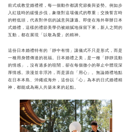
前式或教堂婚禮裡，每一個動作都講究節奏與姿勢。例如步
入紅毯時的緩慢步伐，象徵對這場儀式的尊重；交換誓言時
的輕低頭，代表對伴侶的誠意與謙遜。即使在海外舉辦日本
式婚禮，這樣的禮節美學仍被細膩地保留下來，新人之間的
互動，都在展現「以敬為愛」的精神。
這份日本婚禮特有的「靜中有情」讓儀式不只是形式，而是
一種用身體傳達的祝福。日本婚禮之美，是一種「靜靜流動
的情感」，沒有過多的喧鬧，卻在每個微小的舉止中體現深
厚情感。浪漫並非浮誇，而是源自「用心」。無論婚禮地點
在日本本島、沖繩或海外，這份以「心」為本的日式婚禮精
神，都能成為兩人共築未來的起點。