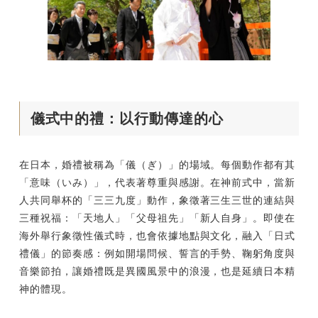
儀式中的禮：以行動傳達的心
在日本，婚禮被稱為「儀（ぎ）」的場域。每個動作都有其
「意味（いみ）」，代表著尊重與感謝。在神前式中，當新
人共同舉杯的「三三九度」動作，象徵著三生三世的連結與
三種祝福：「天地人」「父母祖先」「新人自身」。即使在
海外舉行象徵性儀式時，也會依據地點與文化，融入「日式
禮儀」的節奏感：例如開場問候、誓言的手勢、鞠躬角度與
音樂節拍，讓婚禮既是異國風景中的浪漫，也是延續日本精
神的體現。