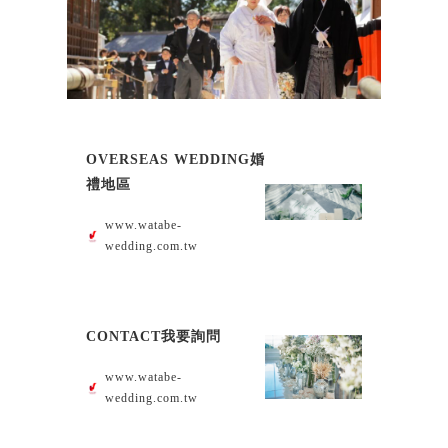
OVERSEAS WEDDING婚
禮地區
www.watabe-
wedding.com.tw
CONTACT我要詢問
www.watabe-
wedding.com.tw