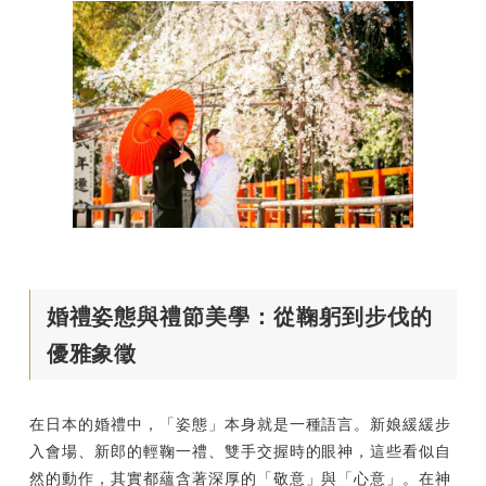
婚禮姿態與禮節美學：從鞠躬到步伐的
優雅象徵
在日本的婚禮中，「姿態」本身就是一種語言。新娘緩緩步
入會場、新郎的輕鞠一禮、雙手交握時的眼神，這些看似自
然的動作，其實都蘊含著深厚的「敬意」與「心意」。在神