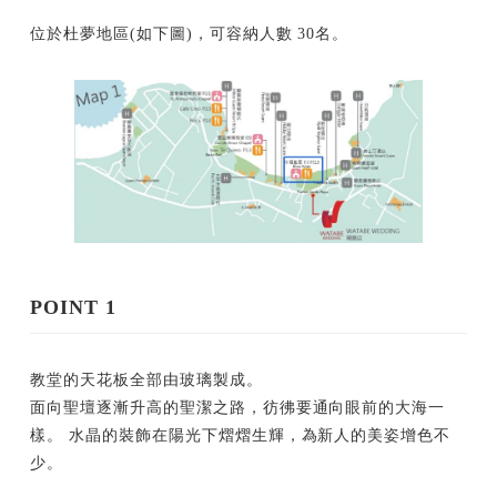
位於杜夢地區(如下圖)，可容納人數 30名。
POINT 1
教堂的天花板全部由玻璃製成。
面向聖壇逐漸升高的聖潔之路，彷彿要通向眼前的大海一
樣。 水晶的裝飾在陽光下熠熠生輝，為新人的美姿增色不
少。