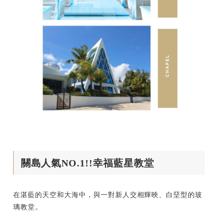
關島人氣NO.1!!幸福藍星教堂
在湛藍的天空和大海中，與一對新人交相輝映、白堊型的玻
璃教堂。