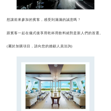
想讓前來參加的賓客，感受到滿滿的誠意嗎 ?
跟賓客一起在儀式後享用乾杯用飲料絕對是新人們的首選。
(屬於加購項目，請向您的婚顧人員洽詢)