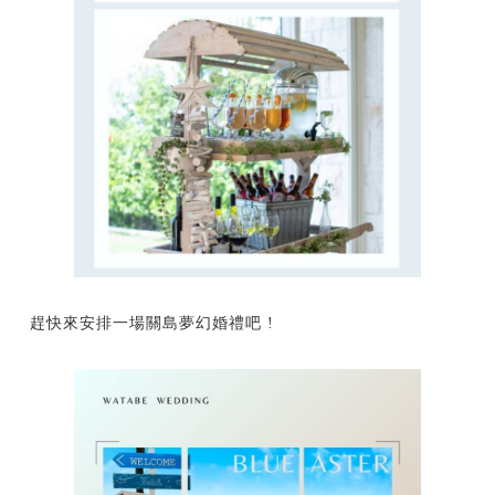
趕快來安排一場關島夢幻婚禮吧 !