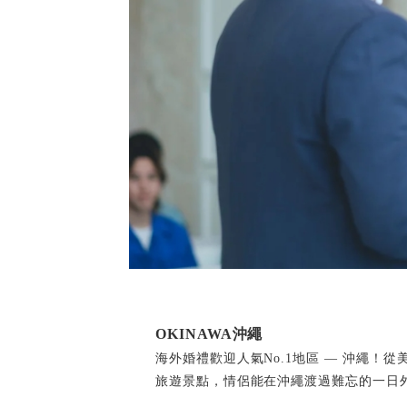
OKINAWA沖繩
海外婚禮歡迎人氣No.1地區 — 沖繩！
旅遊景點，情侶能在沖繩渡過難忘的一日