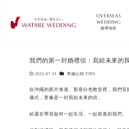
OVERSEAS
WEDDING
婚禮地區
我們的第一封婚禮信：寫給未來的
カテゴリー
2025-07-31
準備心得-TIPS
投稿日
在沖繩的那片海邊、那座白色教堂裡，我們安
儀式，更像是一封寫給未來的信，
給還在學習如何一起生活、一起前進的我們。