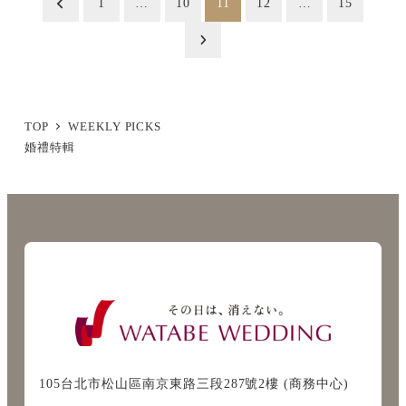
1
…
10
11
12
…
15
稿
の
ペ
ー
TOP
WEEKLY PICKS
婚禮特輯
ジ
送
り
105台北市松山區南京東路三段287號2樓 (商務中心)