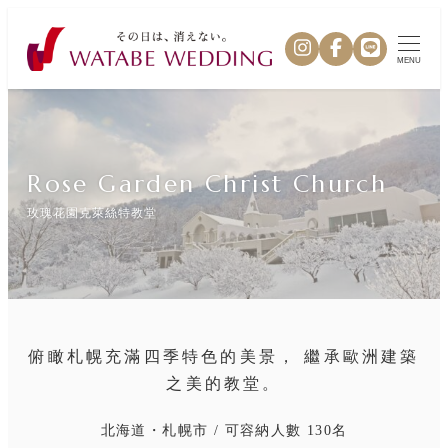
MENU
Rose Garden Christ Church
玫瑰花園克萊絲特教堂
俯瞰札幌充滿四季特色的美景， 繼承歐洲建築
之美的教堂。
北海道・札幌市 / 可容納人數 130名