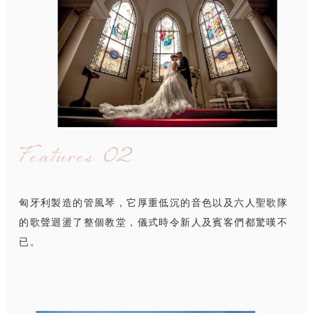
匈牙利製造的管風琴，它厚重低沉的音色以及六人聖歌隊
的歌聲迴盪了整個教堂，儀式時令新人及賓客們都驚嘆不
已。