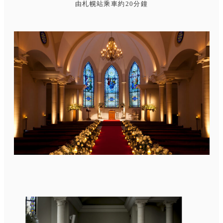
由札幌站乘車約20分鐘