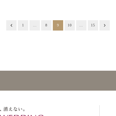
1
…
8
9
10
…
15