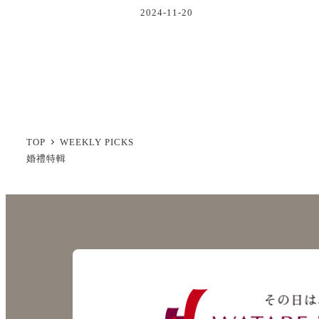
2024-11-20
投
稿
の
TOP
WEEKLY PICKS
ペ
婚禮特輯
ー
ジ
送
り