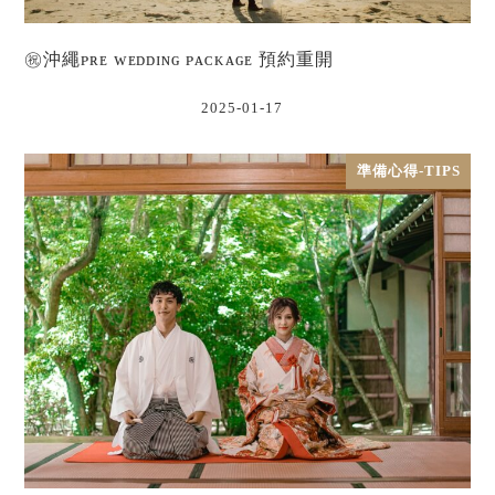
㊗沖繩ᴘʀᴇ ᴡᴇᴅᴅɪɴɢ ᴘᴀᴄᴋᴀɢᴇ 預約重開
2025-01-17
準備心得-TIPS