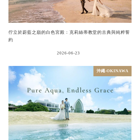
佇立於蔚藍之巔的白色宮殿：克莉絲蒂教堂的古典與純粹誓
約
2026-06-23
沖繩-OKINAWA