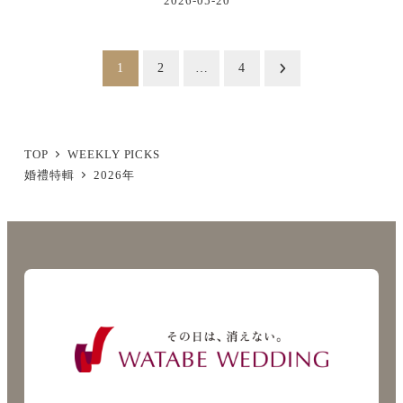
2026-05-20
投
1
2
…
4
稿
の
ペ
TOP
WEEKLY PICKS
婚禮特輯
2026年
ー
ジ
送
り