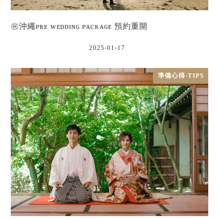
㊗沖繩ᴘʀᴇ ᴡᴇᴅᴅɪɴɢ ᴘᴀᴄᴋᴀɢᴇ 預約重開
2025-01-17
準備心得-TIPS