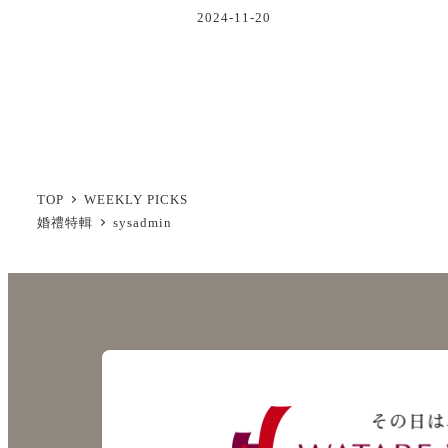
2024-11-20
投
稿
の
TOP
WEEKLY PICKS
ペ
婚禮特輯
sysadmin
ー
ジ
送
り