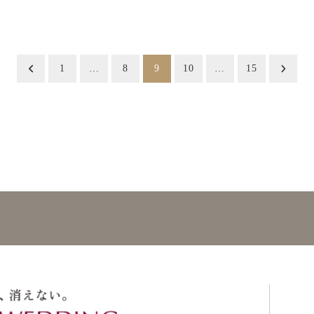
1
…
8
9
10
…
15