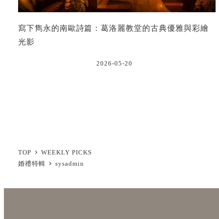
寫下雋永的南歐詩篇：葛洛麗教堂的古典優雅與彩繪
光影
2026-05-20
投
稿
の
TOP
WEEKLY PICKS
ペ
婚禮特輯
sysadmin
ー
ジ