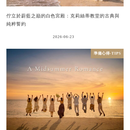
佇立於蔚藍之巔的白色宮殿：克莉絲蒂教堂的古典與
純粹誓約
2026-06-23
準備心得-TIPS