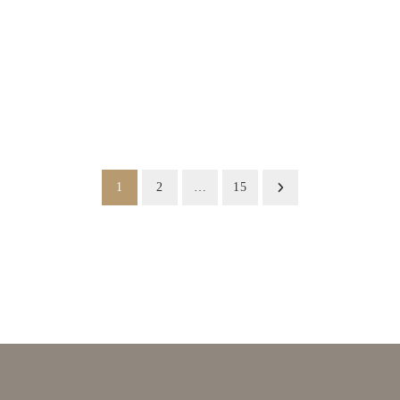
1
2
…
15