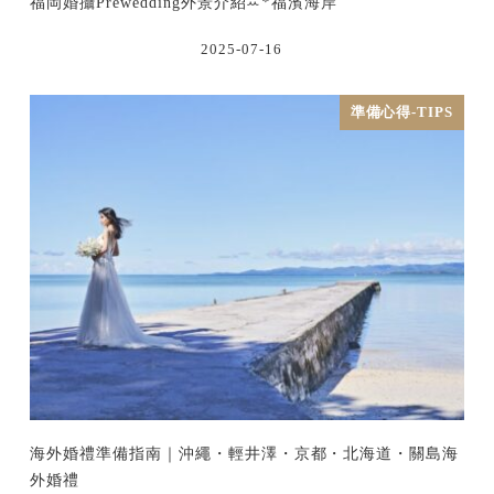
福岡婚攝Prewedding外景介紹ꕀ꙳福濱海岸
2025-07-16
準備心得-TIPS
海外婚禮準備指南｜沖繩・輕井澤・京都・北海道・關島海
外婚禮