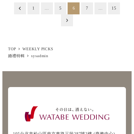
投
1
…
5
6
7
…
15
稿
の
ペ
ー
TOP
WEEKLY PICKS
婚禮特輯
sysadmin
ジ
送
り
105台北市松山區南京東路三段287號2樓 (商務中心)