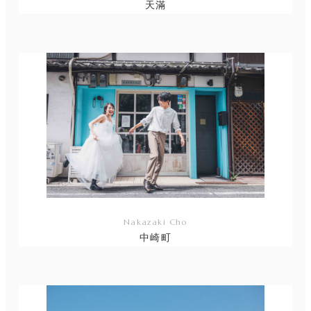
天滿
リ
ン
ク
Nakazaki Cho
中崎町
リ
ン
ク