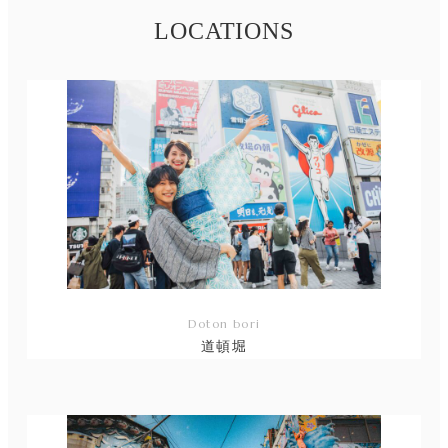
LOCATIONS
Doton bori
道頓堀
リ
ン
ク