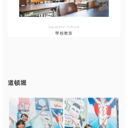
Japanese School
學校教室
リ
ン
ク
道頓堀