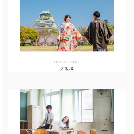
Osaka Catsle
大阪城
リ
ン
ク