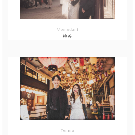
Momodani
桃谷
リ
ン
ク
Tenma