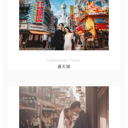
Tsutenkaku Tower
通天閣
リ
ン
ク