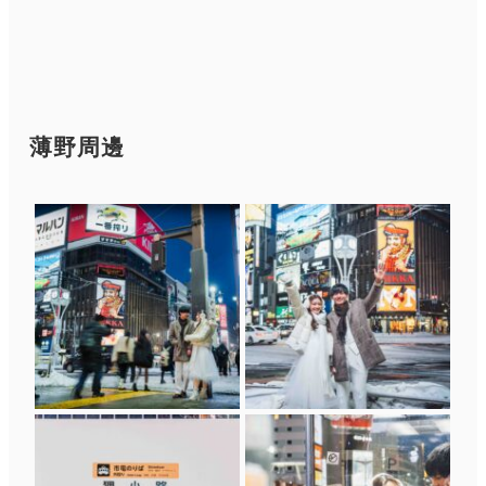
ン
ク
薄野周邊