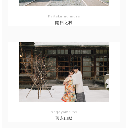
Kaitaku no mura
開拓之村
リ
ン
ク
Nagayama tei
舊永山邸
リ