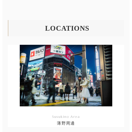
LOCATIONS
Susukino Area
薄野周邊
リ