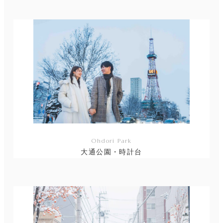
ン
ク
Ohdori Park
大通公園・時計台
リ
ン
ク