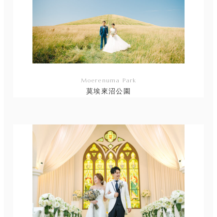
Moerenuma Park
莫埃來沼公園
リ
ン
ク