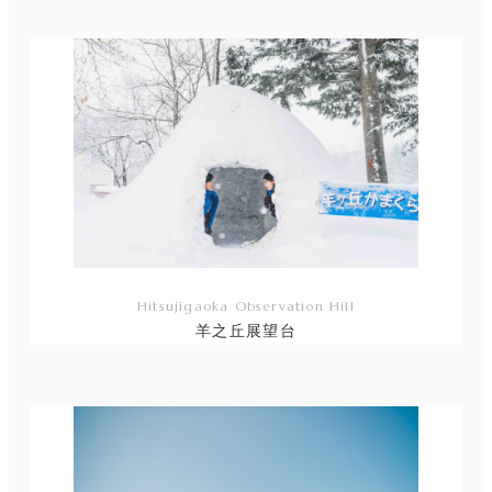
ン
ク
Hitsujigaoka Observation Hill
羊之丘展望台
リ
ン
ク