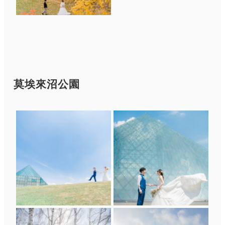
莫埃來沼公園