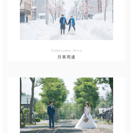
Tsukisamu Area
月寒周邊
リ
ン
ク