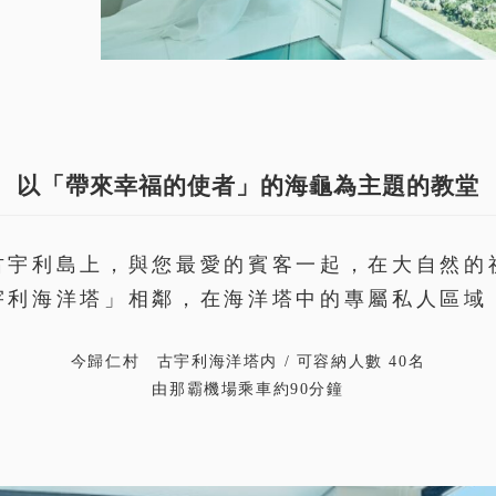
以「帶來幸福的使者」的海龜為主題的教堂
古宇利島上，與您最愛的賓客一起，在大自然的
宇利海洋塔」相鄰，在海洋塔中的專屬私人區域
今歸仁村 古宇利海洋塔内 / 可容納人數 40名
由那霸機場乘車約90分鐘