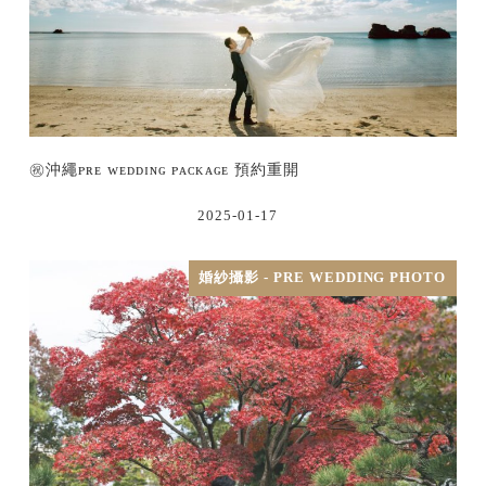
㊗沖繩ᴘʀᴇ ᴡᴇᴅᴅɪɴɢ ᴘᴀᴄᴋᴀɢᴇ 預約重開
2025-01-17
婚紗攝影 - PRE WEDDING PHOTO